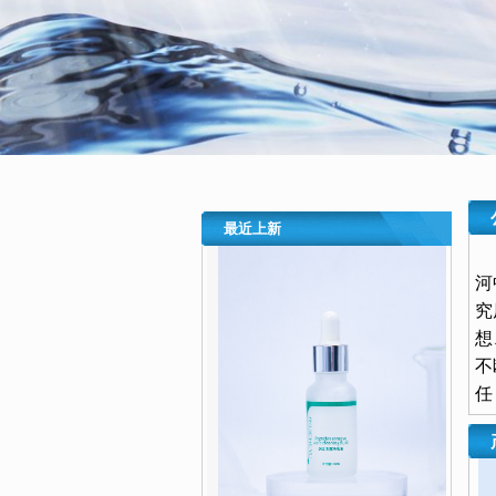
最近上新
河
究
想
不
任